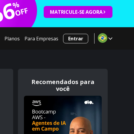
66
%
OFF
MATRICULE-SE AGORA
Planos
Para Empresas
Entrar
Recomendados para
você