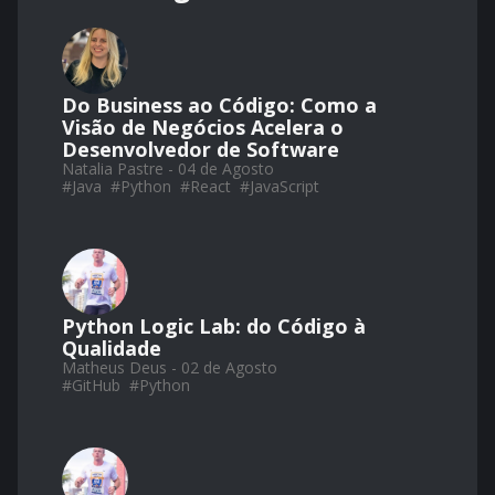
Do Business ao Código: Como a
Visão de Negócios Acelera o
Desenvolvedor de Software
Natalia Pastre - 04 de Agosto
#
Java
#
Python
#
React
#
JavaScript
Python Logic Lab: do Código à
Qualidade
Matheus Deus - 02 de Agosto
#
GitHub
#
Python