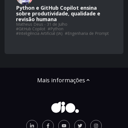
Python e GitHub Copilot ensina
sobre produtividade, qualidade e
revisão humana
Matheus Deus - 31 de Julho
#
GitHub Copilot
#
Python
#
Inteligência Artificial (IA)
#
Engenharia de Prompt
Mais informações