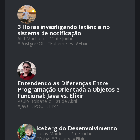
3 Horas investigando latência no
sistema de notificação
Alef Machado - 12 de Junho
#
PostgreSQL
#
Kubernetes
#
Elixir
Entendendo as Diferenças Entre
Programação Orientada a Objetos e
Funcional: Java vs. Elixir
Paulo Bolsanello - 01 de Abril
#
Java
#
POO
#
Elixir
Iceberg do Desenvolvimento
Lucas Martins - 19 de Junho
#
Ruby
#
GoLang
#
Elixir