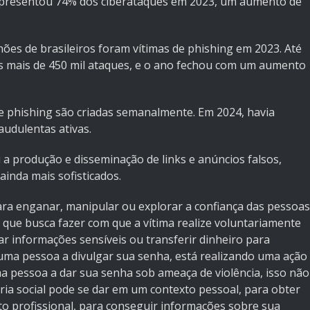
representou 74% dos ciberataques em 2023, um aumento de
es de brasileiros foram vítimas de phishing em 2023. Até
os mais de 450 mil ataques, e o ano fechou com um aumento
de phishing são criadas semanalmente. Em 2024, havia
udulentas ativas.
ou a produção e disseminação de links e anúncios falsos,
inda mais sofisticados.
ra enganar, manipular ou explorar a confiança das pessoas
a que busca fazer com que a vítima realize voluntariamente
ar informações sensíveis ou transferir dinheiro para
ma pessoa a divulgar sua senha, está realizando uma ação
a pessoa a dar sua senha sob ameaça de violência, isso não
ia social pode se dar em um contexto pessoal, para obter
o profissional, para conseguir informações sobre sua