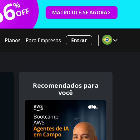
66
%
OFF
MATRICULE-SE AGORA
Planos
Para Empresas
Entrar
Recomendados para
você