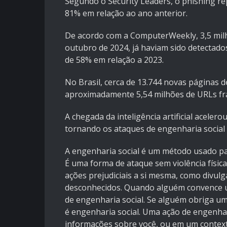
Segundo o Security Leaders, o phishing 
81% em relação ao ano anterior.
De acordo com a ComputerWeekly, 3,5 milhõ
outubro de 2024, já haviam sido detectad
de 58% em relação a 2023.
No Brasil, cerca de 13.744 novas páginas 
aproximadamente 5,54 milhões de URLs fra
A chegada da inteligência artificial aceler
tornando os ataques de engenharia social a
A engenharia social é um método usado pa
É uma forma de ataque sem violência físic
ações prejudiciais a si mesma, como divulg
desconhecidos. Quando alguém convence u
de engenharia social. Se alguém obriga um
é engenharia social. Uma ação de engenhar
informações sobre você, ou em um context