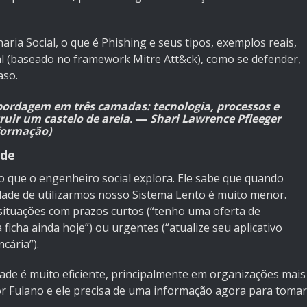
ria Social, o que é Phishing e seus tipos, exemplos reais,
al (baseado no framework Mitre Att&ck), como se defender,
aso.
bordagem em três camadas: tecnologia, processos e
ruir um castelo de areia.
—
Shari Lawrence Pfleeger
formação)
ade
 o que o engenheiro social explora. Ele sabe que quando
ade de utilizarmos nosso Sistema Lento é muito menor.
situações com prazos curtos (“tenho uma oferta de
icha ainda hoje”) ou urgentes (“atualize seu aplicativo
cária”).
ade é muito eficiente, principalmente em organizações mais
tor Fulano e ele precisa de uma informação agora para tomar