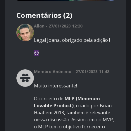
Comentários (2)
Allan - 27/01/2023 12:20
Legal Joana, obrigado pela adição !
🙂
Membro Anônimo - 27/01/2023 11:48
Muito interessante!
O conceito de
MLP (Minimum
Lovable Product)
, criado por Brian
Haaf em 2013, também é relevante
nessa discussão. Assim como o MVP,
o MLP tem o objetivo fornecer o