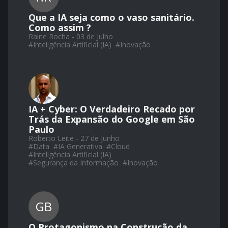
Que a IA seja como o vaso sanitário.
Como assim ?
Raine Rocha - 03 de Julho
#
Inteligência Artificial (IA)
#
Inovação
IA + Cyber: O Verdadeiro Recado por
Trás da Expansão do Google em São
Paulo
Roberto Leite - 27 de Junho
#
Data
#
IA Generativa
#
Cloud
#
Inteligência Artificial (IA)
#
Segurança da Informação
#
Inovação
GB
O Protagonismo na Construção da