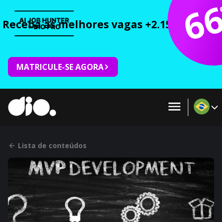
6
Receba as melhores vagas +2.150 cursos 
MATRICULE-SE AGORA
Lista de conteúdos