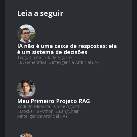
Leia a seguir
IA não é uma caixa de respostas: ela
é um sistema de decisões
Tiago Costa - 06 de Agosto
#
IA Generativa
#
Inteligência Artificial (IA)
Meu Primeiro Projeto RAG
Rodrigo Miranda - 06 de Agosto
#
Docker
#
Python
#
LangChain
#
Inteligência Artificial (IA)