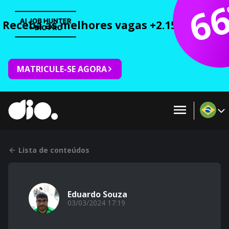
6
Receba as melhores vagas +2.150 cursos 
MATRICULE-SE AGORA
Lista de conteúdos
Eduardo Souza
03/03/2024 17:19