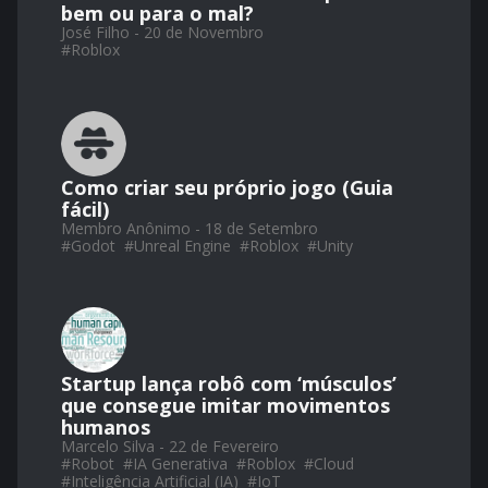
bem ou para o mal?
José Filho - 20 de Novembro
#
Roblox
Como criar seu próprio jogo (Guia
fácil)
Membro Anônimo - 18 de Setembro
#
Godot
#
Unreal Engine
#
Roblox
#
Unity
Startup lança robô com ‘músculos’
que consegue imitar movimentos
humanos
Marcelo Silva - 22 de Fevereiro
#
Robot
#
IA Generativa
#
Roblox
#
Cloud
#
Inteligência Artificial (IA)
#
IoT