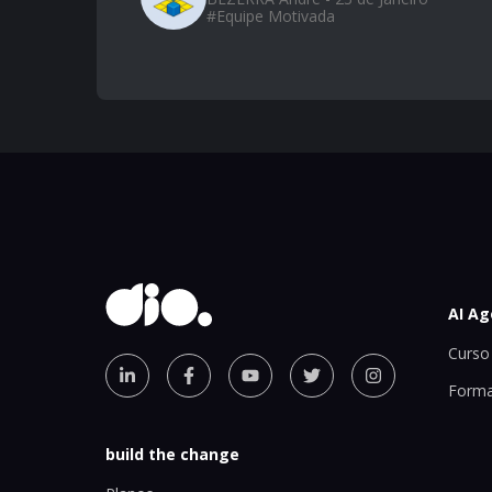
#
Equipe Motivada
AI Ag
Curso 
Forma
build the change