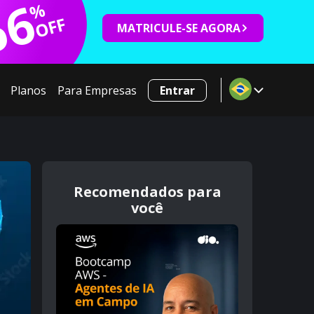
66
%
OFF
MATRICULE-SE AGORA
Planos
Para Empresas
Entrar
Recomendados para
você