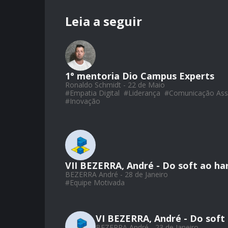
Leia a seguir
1° mentoria Dio Campus Experts
Ronaldo Schmidt - 22 de Maio
#
Empatia Digital
#
Liderança
#
Comunicação Asse
#
Inovação
VII BEZERRA, André - Do soft ao ha
BEZERRA André - 28 de Janeiro
#
Equipe Motivada
VI BEZERRA, André - Do soft 
BEZERRA André - 23 de Janeiro