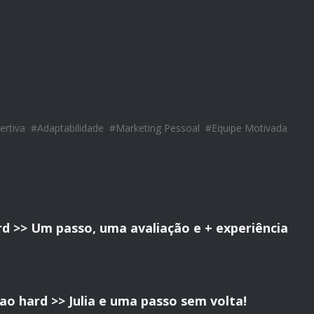
rtiva
#
Adaptabilidade
#
Marketing Pessoal
#
Equipe Motivada
rd >> Um passo, uma avaliação e + experiência
ao hard >> Julia e uma passo sem volta!