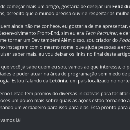
 de começar mais um artigo, gostaria de desejar um
Feliz d
, acredito que o mundo precisa ouvir e respeitar as mulher
quem ainda não me conhece, eu gostaria de me apresentar, 
Desenvolvimento Front-End, sim eu era
Tech Recruiter
, e d
i me tornar um Dev também! Além disso, sou criador do
Podc
l no instagram com o mesmo nome, que ajuda pessoas a enc
uiser saber mais, eu vou deixar os links no final deste artigo
 que você já sabe quem eu sou, vamos ao que interessa, o 
idades e poder atuar na área de programação sem medo de pr
logia. Estou falando da
Letônia
, um país localizado no nort
erno Letão tem promovido diversas iniciativas para facilita
vocês um pouco mais sobre quais as ações estão tornando a
nando um verdadeiro para isso para elas. Está pronto para c
 vamos lá!