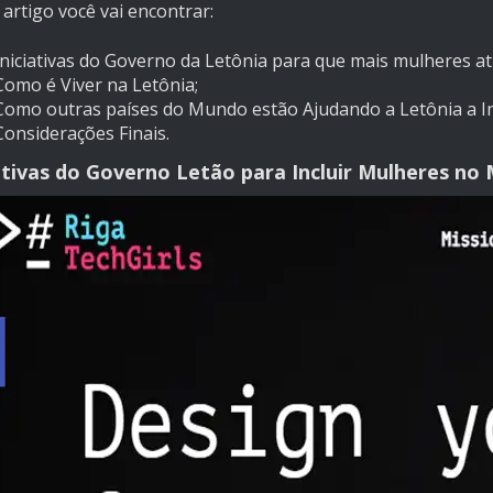
artigo você vai encontrar:
Iniciativas do Governo da Letônia para que mais mulheres a
Como é Viver na Letônia;
Como outras países do Mundo estão Ajudando a Letônia a I
Considerações Finais.
iativas do Governo Letão para Incluir Mulheres 