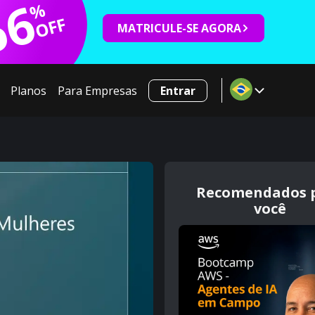
66
%
OFF
MATRICULE-SE AGORA
Planos
Para Empresas
Entrar
Recomendados 
você