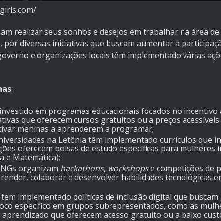
hgirls.com/
m realizar seus sonhos e desejos em trabalhar na área de 
 por diversas iniciativas que buscam aumentar a participaç
governo e organizações locais têm implementado várias aç
nas
:
m investido em programas educacionais focados no incentivo
iativas que oferecem cursos gratuitos ou a preços acessíve
ntivar meninas a aprenderem a programar;
universidades na Letônia têm implementado currículos que in
ições oferecem bolsas de estudo específicas para mulheres 
a e Matemática);
 ONGs organizam
hackathons
,
workshops
e competições de 
render, colaborar e desenvolver habilidades tecnológicas
a tem implementado políticas de inclusão digital que buscam
oco específico em grupos subrepresentados, como as mulher
 aprendizado que oferecem acesso gratuito ou a baixo custo