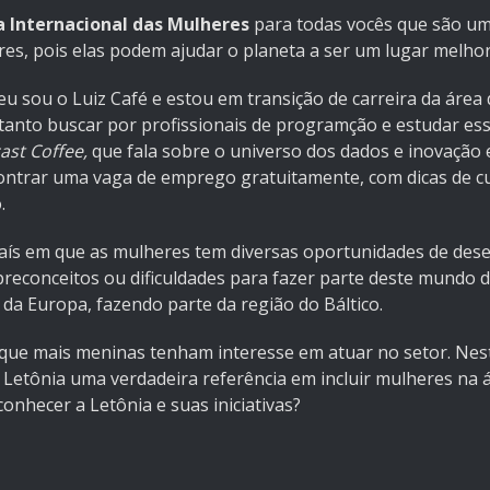
ia Internacional das Mulheres
para todas vocês que são u
es, pois elas podem ajudar o planeta a ser um lugar melhor 
eu sou o Luiz Café e estou em transição de carreira da ár
e tanto buscar por profissionais de programção e estudar ess
ast Coffee,
que fala sobre o universo dos dados e inovaçã
ontrar uma vaga de emprego gratuitamente, com dicas de cu
.
país em que as mulheres tem diversas oportunidades de des
econceitos ou dificuldades para fazer parte deste mundo d
e da Europa, fazendo parte da região do Báltico.
r que mais meninas tenham interesse em atuar no setor. Nes
 Letônia uma verdadeira referência em incluir mulheres na
onhecer a Letônia e suas iniciativas?