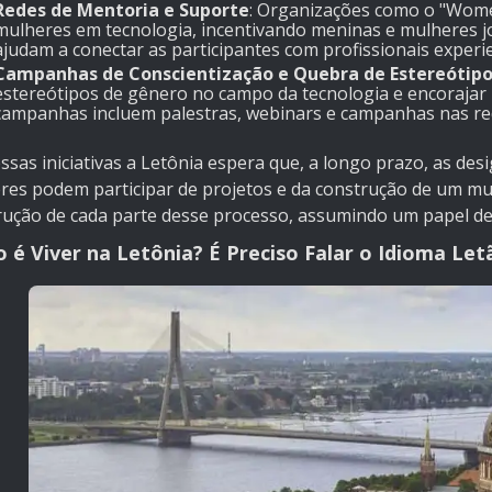
Redes de Mentoria e Suporte
: Organizações como o "
Women
mulheres em tecnologia, incentivando meninas e mulheres jo
ajudam a conectar as participantes com profissionais experi
Campanhas de Conscientização e Quebra de Estereótip
estereótipos de gênero no campo da tecnologia e encorajar
campanhas incluem palestras, webinars e campanhas nas re
ssas iniciativas a Letônia espera que, a longo prazo, as de
res podem participar de projetos e da construção de um mun
rução de cada parte desse processo, assumindo um papel d
é Viver na Letônia? É Preciso Falar o Idioma Let