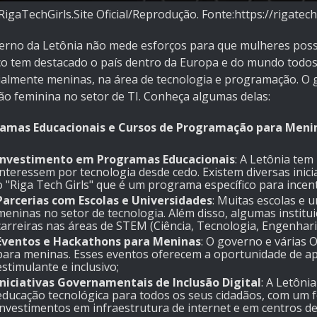
 RigaTechGirls.Site Oficial/Reprodução. Fonte:https://rigatec
erno da Letônia não mede esforços para que mulheres possa
ço tem destacado o país dentro da Europa e do mundo todos,
ialmente meninas, na área de tecnologia e programação. O 
ão feminina no setor de TI. Conheça algumas delas:
amas Educacionais e Cursos de Programação para Meni
Investimento em Programas Educacionais
: A Letônia te
interessem por tecnologia desde cedo. Existem diversas inic
o "
Riga Tech Girls
" que é um programa específico para ince
Parcerias com Escolas e Universidades
: Muitas escolas e 
meninas no setor de tecnologia. Além disso, algumas institu
carreiras nas áreas de
STEM
(Ciência, Tecnologia, Engenhari
Eventos e Hackathons para Meninas
: O governo e várias
para meninas. Esses eventos oferecem a oportunidade de ap
estimulante e inclusivo;
Iniciativas Governamentais de Inclusão Digital
: A Letôni
educação tecnológica para todos os seus cidadãos, com um f
investimentos em infraestrutura de internet e em centros de