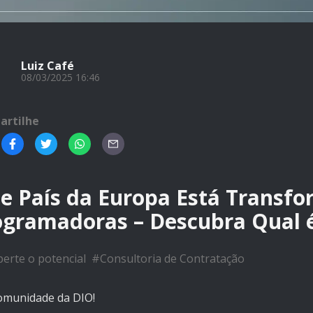
Luiz Café
08/03/2025 16:46
artilhe
se País da Europa Está Transf
ogramadoras – Descubra Qual 
erte o potencial
#
Consultoria de Contratação
comunidade da DIO!