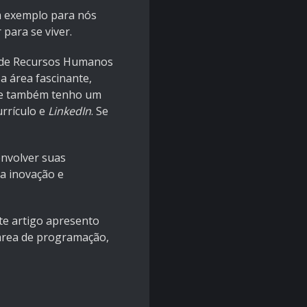
m exemplo para nós
para se viver.
ea de Recursos Humanos
a área fascinante,
o e também tenho um
rrículo e
LinkedIn
. Se
envolver suas
a inovação e
te artigo apresento
 área de programação,