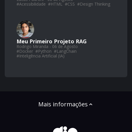
#
Acessibilidade
#
HTML
#
CSS
#
Design Thinking
Meu Primeiro Projeto RAG
Rodrigo Miranda - 06 de Agosto
#
Docker
#
Python
#
LangChain
#
Inteligência Artificial (IA)
Mais informações