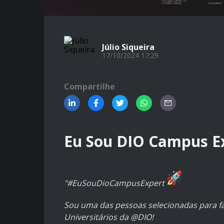
Júlio Siqueira
17/10/2024 17:29
Compartilhe
Eu Sou DIO Campus E
"#EuSouDioCampusExpert
Sou uma das pessoas selecionadas para f
Universitários da @DIO!