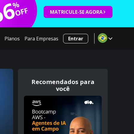
66
%
OFF
MATRICULE-SE AGORA
Planos
Para Empresas
Entrar
Recomendados para
você