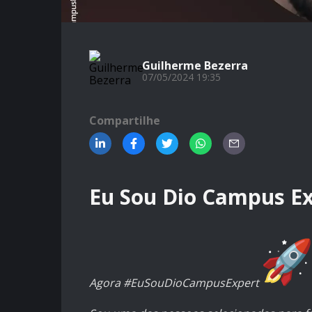
Guilherme Bezerra
07/05/2024 19:35
Compartilhe
Eu Sou Dio Campus E
Agora #EuSouDioCampusExpert