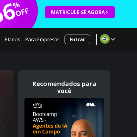
66
%
OFF
MATRICULE-SE AGORA
Planos
Para Empresas
Entrar
Recomendados para
você