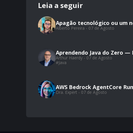
Leia a seguir
Apagão tecnológico ou um 
Alberto Pereira - 07 de Agosto
Aprendendo Java do Zero — Pa
Arthur Haerdy - 07 de Agosto
#
Java
AWS Bedrock AgentCore Run
Dra. Expert - 07 de Agosto