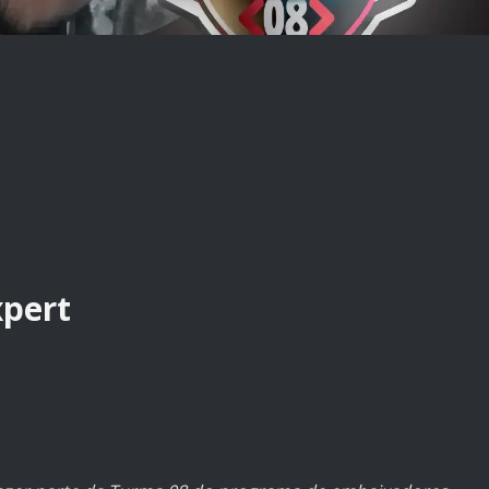
xpert