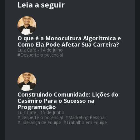
Leia a seguir
O que é a Monocultura Algorítmica e
Como Ela Pode Afetar Sua Carreira?
Luiz Café - 14 de Julho
#
Desperte o potencial
Construindo Comunidade: Lições do
Casimiro Para o Sucesso na
Programação
Luiz Café - 15 de Junho
#
Desperte o potencial
#
Marketing Pessoal
#
Liderança de Equipe
#
Trabalho em Equipe