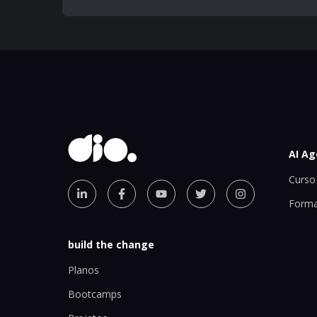
AI Ag
Curso 
Forma
build the change
Planos
Bootcamps