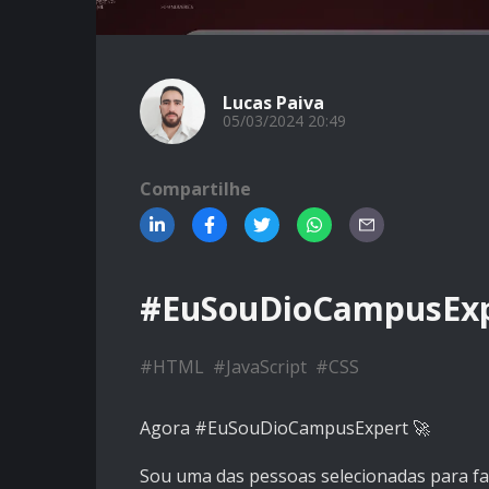
Lucas Paiva
05/03/2024 20:49
Compartilhe
#EuSouDioCampusExp
#
HTML
#
JavaScript
#
CSS
Agora #EuSouDioCampusExpert 🚀
Sou uma das pessoas selecionadas para f