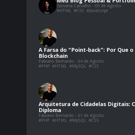
Meu Blog Pessoal & Portfól
Giovana Carvalho - 05 de Agosto
#
HTML
#
CSS
#
JavaScript
A Farsa do "Point-back": Por Que 
Blockchain
Fabiano Bernardo - 04 de Agosto
#
PHP
#
HTML
#
MySQL
#
CSS
Arquitetura de Cidadelas Digitais:
Diploma
Fabiano Bernardo - 01 de Agosto
#
PHP
#
HTML
#
MySQL
#
CSS