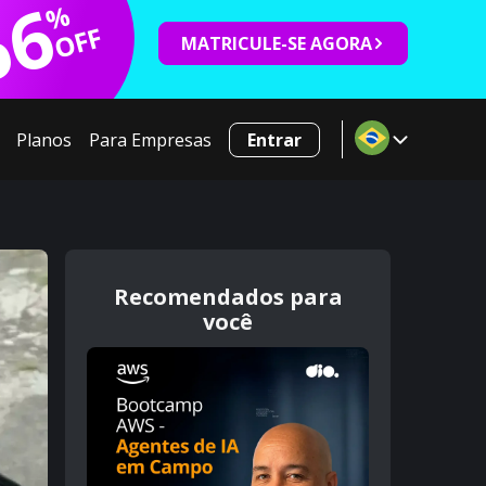
66
%
OFF
MATRICULE-SE AGORA
Planos
Para Empresas
Entrar
Recomendados para
você