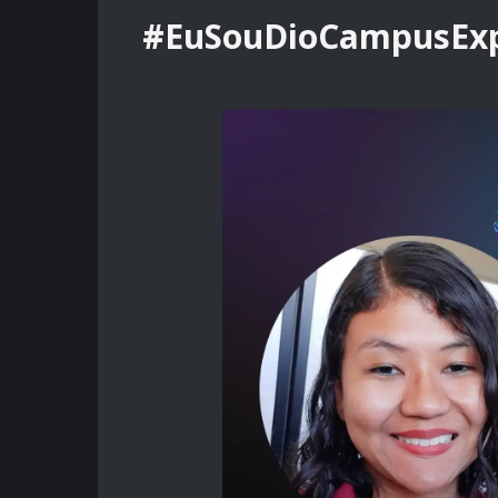
#EuSouDioCampusExp