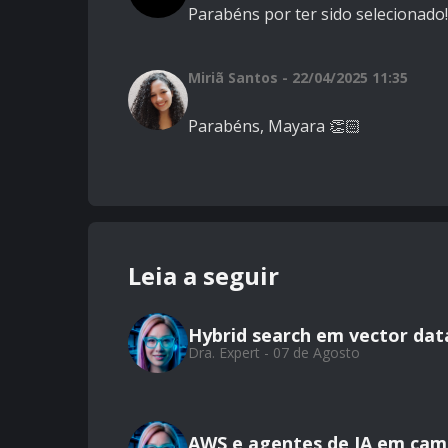
Parabéns por ter sido selecionado!
Miriã Santos - 22/04/2025 11:35
Parabéns, Mayara 👏🏻
Leia a seguir
Hybrid search em vector da
Dra. Expert - 07 de Agosto
AWS e agentes de IA em cam