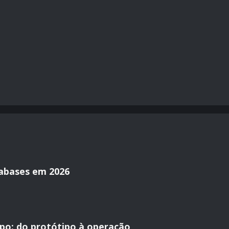
tabases em 2026
po: do protótipo à operação