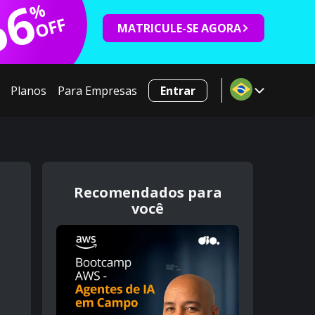
66
%
OFF
MATRICULE-SE AGORA
Planos
Para Empresas
Entrar
Recomendados para
você