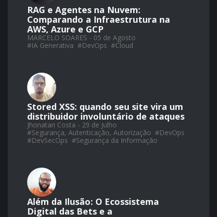
RAG e Agentes na Nuvem:
Comparando a Infraestrutura na
AWS, Azure e GCP
MARCELO SOARES - 05 de Agosto
#
IA Generativa
#
DevOps
#
Cloud
Stored XSS: quando seu site vira um
distribuidor involuntário de ataques
Jhonatan Costa - 29 de Julho
#
Segurança, Autenticação, Autorização
#
DevOps
#
DevSecOps
#
Segurança da Informação
Além da Ilusão: O Ecossistema
Digital das Bets e a