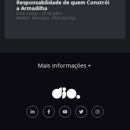
Responsabilidade de quem Constrói
a Armadilha
Erick Souza - 10 de Julho
#
Web3
#
DevOps
#
DevSecOps
Mais informações