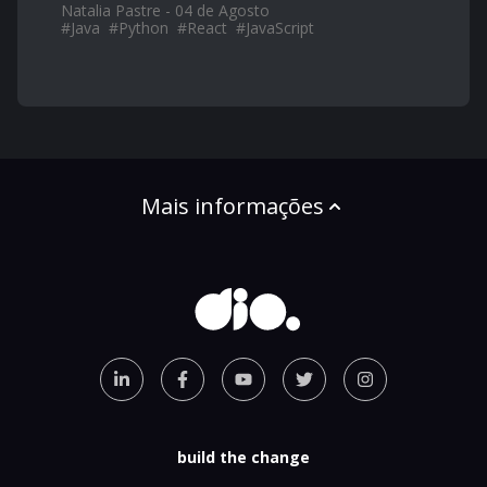
Natalia Pastre - 04 de Agosto
#
Java
#
Python
#
React
#
JavaScript
Mais informações
build the change