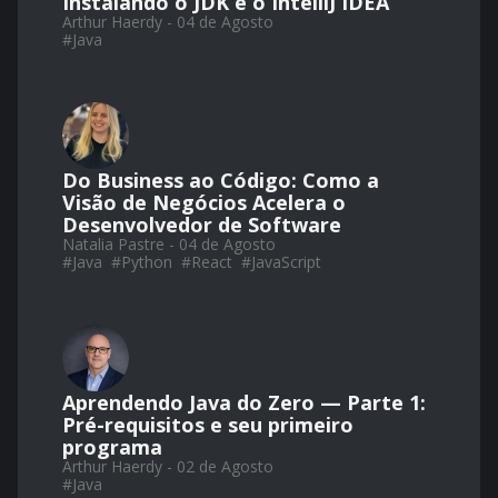
Instalando o JDK e o IntelliJ IDEA
Arthur Haerdy - 04 de Agosto
#
Java
Do Business ao Código: Como a
Visão de Negócios Acelera o
Desenvolvedor de Software
Natalia Pastre - 04 de Agosto
#
Java
#
Python
#
React
#
JavaScript
Aprendendo Java do Zero — Parte 1:
Pré-requisitos e seu primeiro
programa
Arthur Haerdy - 02 de Agosto
#
Java