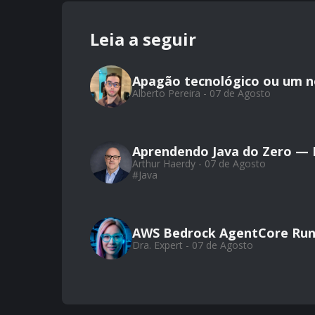
Leia a seguir
Apagão tecnológico ou um 
Alberto Pereira - 07 de Agosto
Aprendendo Java do Zero — Pa
Arthur Haerdy - 07 de Agosto
#
Java
AWS Bedrock AgentCore Run
Dra. Expert - 07 de Agosto