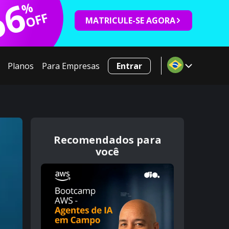
66
%
OFF
MATRICULE-SE AGORA
Planos
Para Empresas
Entrar
Recomendados para
você