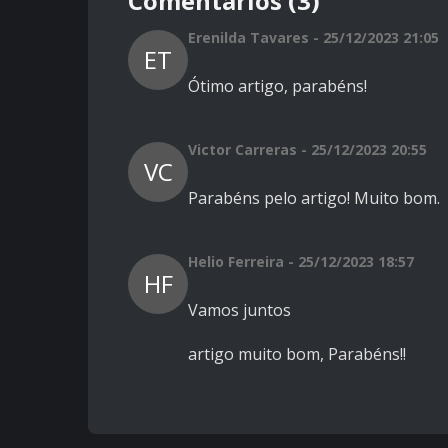
Comentários (3)
Erenilda Tavares - 25/12/2023 21:05
ET
Ótimo artigo, parabéns!
Victor Carreras - 25/12/2023 20:55
VC
Parabéns pelo artigo! Muito bom.
Helio Ferreira - 25/12/2023 18:57
HF
Vamos juntos
artigo muito bom, Parabéns!!