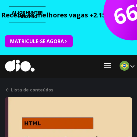
6
Receba as melhores vagas +2.150 cursos 
MATRICULE-SE AGORA
Lista de conteúdos