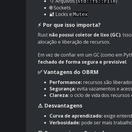
📁 Arquivos (
)
std::fs::File
🌐 Sockets
🔐 Locks e
Mutex
⚡ Por que isso importa?
Rust
não possui coletor de lixo (GC)
. Iss
alocação e liberação de recursos.
Em vez de confiar em um GC (como em Pyth
fechado de forma segura e previsível
.
✅ Vantagens do OBRM
Performance:
recursos são liberado
Segurança:
evita vazamentos e acess
Clareza:
o ciclo de vida dos recursos 
⚠️ Desvantagens
Curva de aprendizado:
exige enten
Verbosidade:
pode ser mais trabalho