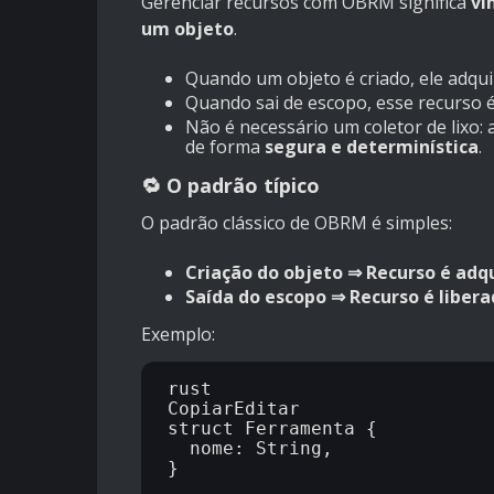
Gerenciar recursos com OBRM significa
vi
um objeto
.
Quando um objeto é criado, ele adquir
Quando sai de escopo, esse recurso 
Não é necessário um coletor de lixo:
de forma
segura e determinística
.
🔁 O padrão típico
O padrão clássico de OBRM é simples:
Criação do objeto ⇒ Recurso é adqu
Saída do escopo ⇒ Recurso é libera
Exemplo:
rust

CopiarEditar

struct Ferramenta {

  nome: String,

}
