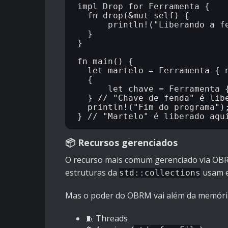
impl Drop for Ferramenta {

  fn drop(&mut self) {

      println!("Liberando a ferramenta: {}", self.nome);

  }

}

fn main() {

  let martelo = Ferramenta { nome: String::from("Martelo") };

  {

      let chave = Ferramenta { nome: String::from("Chave de fenda") };

  } // "Chave de fenda" é liberada aqui

  println!("Fim do programa");

📦 Recursos gerenciados
O recurso mais comum gerenciado via OB
estruturas da
usam e
std::collections
Mas o poder do OBRM vai além da memóri
🧵 Threads