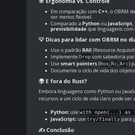
🎯 Ergonomia vs. Controle
Em comparação com
C++
, o OBRM de
ser menos flexível.
Comparado a
Python
ou
JavaScript
,
previsibilidade
que linguagens com 
💡 Dicas para lidar com OBRM no dia
Use o padrão
RAII
(Resource Acquisitio
Implemente
com sabedoria para
Drop
Use
smart pointers
(
,
,
) p
Box
Rc
Arc
Documente o ciclo de vida dos objet
🌍 E fora do Rust?
Embora linguagens como Python ou JavaScr
recursos a um ciclo de vida claro pode ser 
Python:
use
with open(...) as 
JavaScript:
use
para g
try/finally
✍️ Conclusão