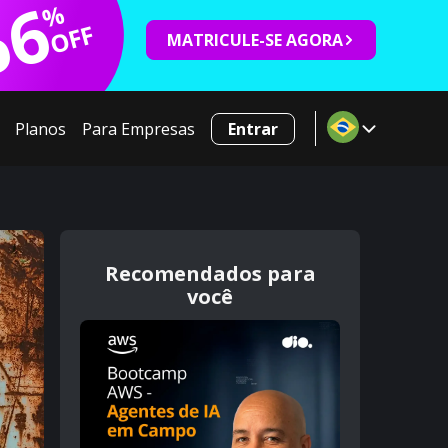
66
%
OFF
MATRICULE-SE AGORA
Planos
Para Empresas
Entrar
Recomendados para
você