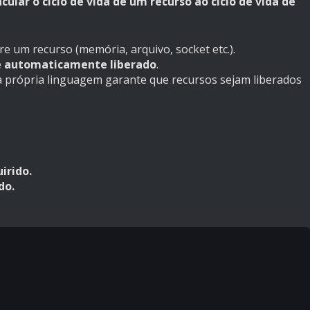
ncular o ciclo de vida de um recurso ao ciclo de vida de
e um recurso (memória, arquivo, socket etc.).
é
automaticamente liberado
.
 a própria linguagem garante que recursos sejam liberados
irido.
do.