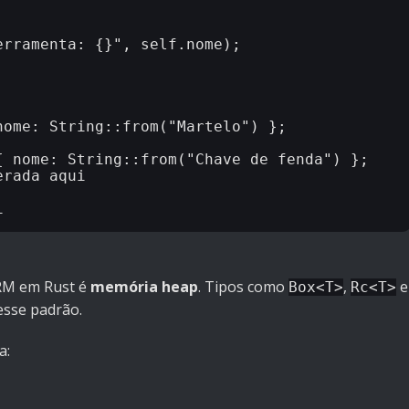
RM em Rust é
memória heap
. Tipos como
,
e
Box<T>
Rc<T>
sse padrão.
a: