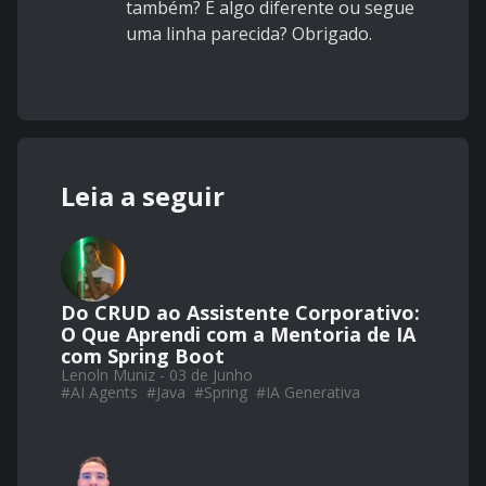
também? É algo diferente ou segue
uma linha parecida? Obrigado.
Leia a seguir
Do CRUD ao Assistente Corporativo:
O Que Aprendi com a Mentoria de IA
com Spring Boot
Lenoln Muniz - 03 de Junho
#
AI Agents
#
Java
#
Spring
#
IA Generativa