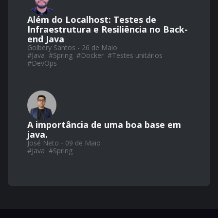
Além do Localhost: Testes de
Infraestrutura e Resiliência no Back-
end Java
Golbery Santos - 26 de Maio
#
Java
#
Spring
#
Docker
#
Testes unitários
#
DevOps
A importância de uma boa base em
java.
José Neto - 09 de Maio
#
Java
#
Spring