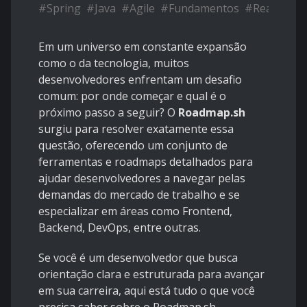
#
Spring
#
Java
#
Agile
#
Fundamentos
#
React
#
Ja
Em um universo em constante expansão
como o da tecnologia, muitos
desenvolvedores enfrentam um desafio
comum: por onde começar e qual é o
próximo passo a seguir? O
Roadmap.sh
surgiu para resolver exatamente essa
questão, oferecendo um conjunto de
ferramentas e roadmaps detalhados para
ajudar desenvolvedores a navegar pelas
demandas do mercado de trabalho e se
especializar em áreas como Frontend,
Backend, DevOps, entre outras.
Se você é um desenvolvedor que busca
orientação clara e estruturada para avançar
em sua carreira, aqui está tudo o que você