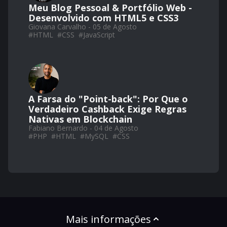
Meu Blog Pessoal & Portfólio Web -
Desenvolvido com HTML5 e CSS3
Giovana Carvalho - 05 de Agosto
#
HTML
#
CSS
#
JavaScript
A Farsa do "Point-back": Por Que o
Verdadeiro Cashback Exige Regras
Nativas em Blockchain
Fabiano Bernardo - 04 de Agosto
#
PHP
#
HTML
#
MySQL
#
CSS
Mais informações