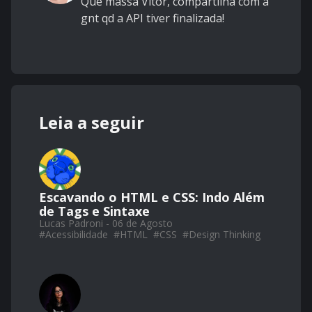
Que massa Vitor, compartilha com a
gnt qd a API tiver finalizada!
Leia a seguir
Escavando o HTML e CSS: Indo Além
de Tags e Sintaxe
Lucas Padroni - 06 de Agosto
#
Acessibilidade
#
HTML
#
CSS
#
Design Thinking