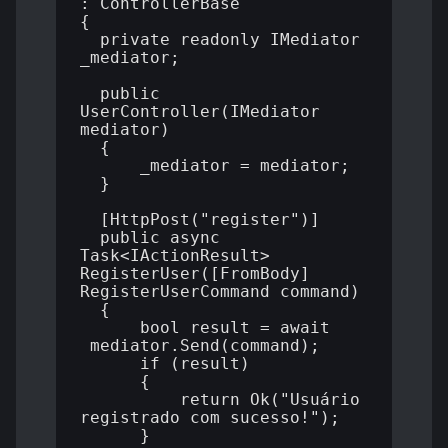
: ControllerBase

{

  private readonly IMediator 
_mediator;

  public 
UserController(IMediator 
mediator)

  {

      _mediator = mediator;

  }

  [HttpPost("register")]

  public async 
Task<IActionResult> 
RegisterUser([FromBody] 
RegisterUserCommand command)

  {

      bool result = await 
_mediator.Send(command);

      if (result)

      {

          return Ok("Usuário 
registrado com sucesso!");

      }
