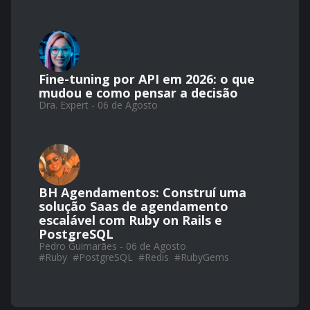
Fine-tuning por API em 2026: o que
mudou e como pensar a decisão
Dra. Expert - 06 de Agosto
BH Agendamentos: Construí uma
solução Saas de agendamento
escalável com Ruby on Rails e
PostgreSQL
Pedro Guimarães - 06 de Agosto
#
Ruby
#
PostgreSQL
#
Redis
#
RubyGems