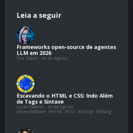
Leia a seguir
Frameworks open-source de agentes
LLM em 2026
Dra. Expert - 06 de Agosto
Escavando o HTML e CSS: Indo Além
de Tags e Sintaxe
Lucas Padroni - 06 de Agosto
#
Acessibilidade
#
HTML
#
CSS
#
Design Thinking