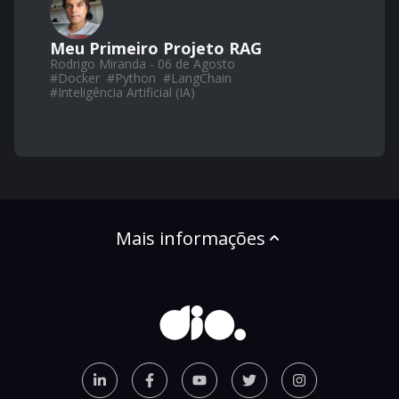
Meu Primeiro Projeto RAG
Rodrigo Miranda - 06 de Agosto
#
Docker
#
Python
#
LangChain
#
Inteligência Artificial (IA)
Mais informações