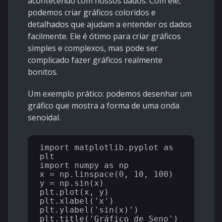
acontecendo com nossos dados. Com ele,
podemos criar gráficos coloridos e
detalhados que ajudam a entender os dados
facilmente. Ele é ótimo para criar gráficos
simples e complexos, mas pode ser
complicado fazer gráficos realmente
bonitos.
Um exemplo prático: podemos desenhar um
gráfico que mostra a forma de uma onda
senoidal.
import matplotlib.pyplot as 
plt

import numpy as np

x = np.linspace(0, 10, 100)

y = np.sin(x)

plt.plot(x, y)

plt.xlabel('x')

plt.ylabel('sin(x)')

plt.title('Gráfico de Seno')
