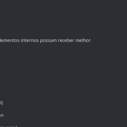
 elementos internos possam receber melhor.
l)
on