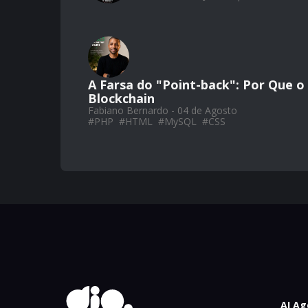
A Farsa do "Point-back": Por Que 
Blockchain
Fabiano Bernardo - 04 de Agosto
#
PHP
#
HTML
#
MySQL
#
CSS
AI Ag