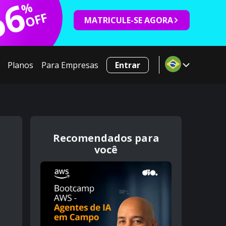
66
%
OFF
MATRICULE-SE AGORA
Planos
Para Empresas
Entrar
Recomendados para
você