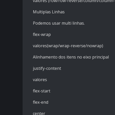
valores (row/row-reverse/column/column-
Multiplas Linhas
Podemos usar multi linhas.
flex-wrap
valores(wrap/wrap-reverse/nowrap)
Alinhamento dos itens no eixo principal
justify-content
valores
flex-start
flex-end
center