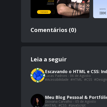
Comentários (0)
Leia a seguir
Escavando o HTML e CSS: Ind
Lucas Padroni - 06 de Agosto
#
Acessibilidade
#
HTML
#
CSS
#
Design
Meu Blog Pessoal & Portfól
Giovana Carvalho - 05 de Agosto
#
HTML
#
CSS
#
JavaScript