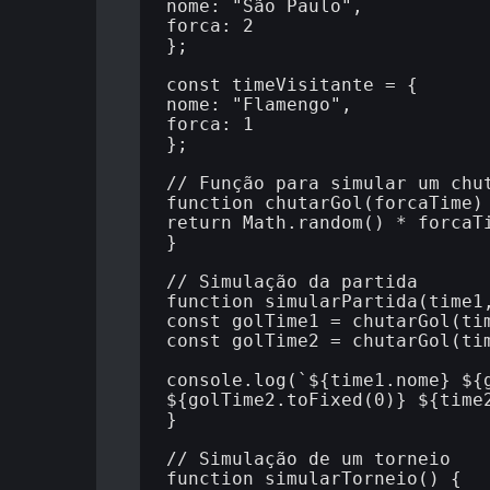
nome: "São Paulo",

forca: 2

};

const timeVisitante = {

nome: "Flamengo",

forca: 1

};

// Função para simular um chut
function chutarGol(forcaTime) 
return Math.random() * forcaTi
}

// Simulação da partida

function simularPartida(time1,
const golTime1 = chutarGol(tim
const golTime2 = chutarGol(tim
console.log(`${time1.nome} ${g
${golTime2.toFixed(0)} ${time2
}

// Simulação de um torneio

function simularTorneio() {
