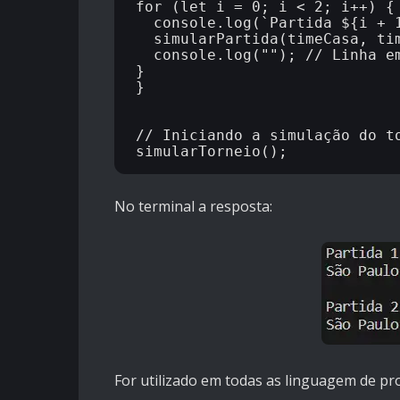
for (let i = 0; i < 2; i++) {

  console.log(`Partida ${i + 1
  simularPartida(timeCasa, tim
  console.log(""); // Linha em
}

}

// Iniciando a simulação do to
No terminal a resposta:
For utilizado em todas as linguagem de p