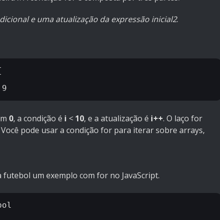
icional e uma atualização da expressão inicial2
.


com
0
, a condição é
i
<
10
, e a atualização é
i++
. O laço for
. Você pode usar a condição for para iterar sobre arrays,
 futebol um exemplo com for no JavaScript.
ol 
