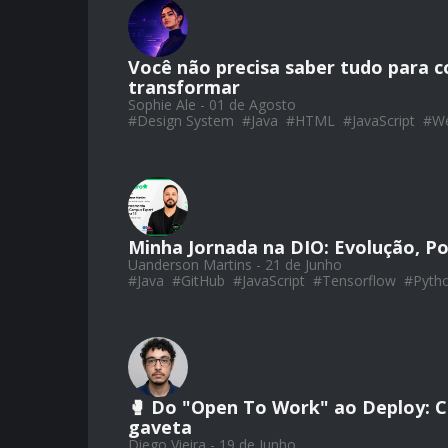
Você não precisa saber tudo para c
transformar
Sophie Ale - 01 de Agosto
#
Design System
#
Java
#
HTML
#
JavaScript
#
W
Minha Jornada na DIO: Evolução, Po
Uanderson Martins - 21 de Junho
#
Java
#
GitHub
#
JavaScript
#
Tensorflow
#
Pyth
🥊 Do "Open To Work" ao Deploy: Co
gaveta
Diego Vieira - 19 de Junho