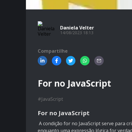
Daniela Velter
14/08/2023 18:13
Compartilhe
For no JavaScript
#
JavaScript
For no JavaScript
A condição for no JavaScript serve para cr
enquanto uma expressão lógica for verdade