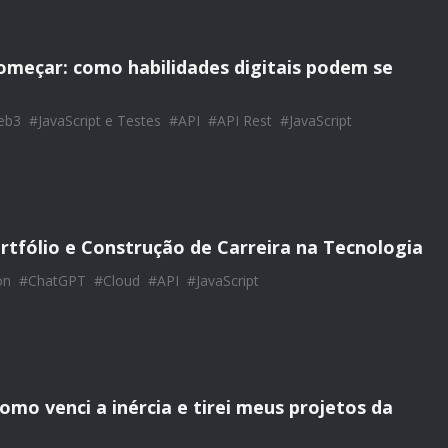
omeçar: como habilidades digitais podem se
eb3
#
JavaScript e Testes
#
API
#
API Rest
#
JavaScript
rtfólio e Construção de Carreira na Tecnologia
on
#
ChatGPT
#
Cloud
#
API
#
JavaScript
mo venci a inércia e tirei meus projetos da