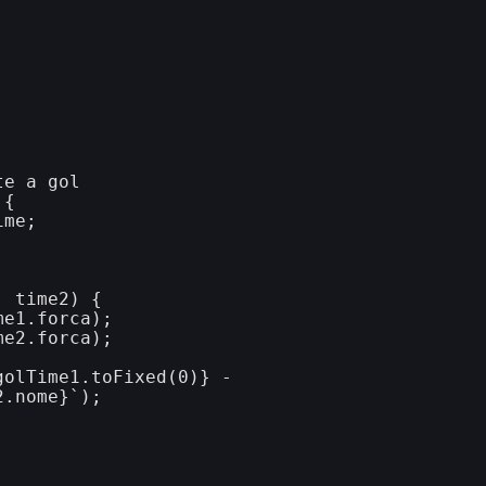
e a gol

{

me;

 time2) {

e1.forca);

e2.forca);

olTime1.toFixed(0)} - 
.nome}`);
