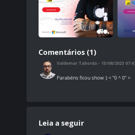
Comentários (1)
Valdemar Taborda - 15/08/2023 07:4
Parabéns ficou show :) < "0 ^ 0" >
Leia a seguir