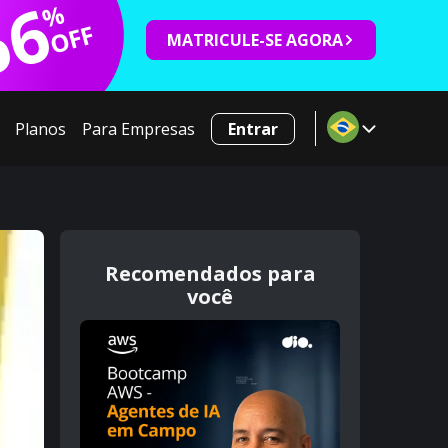
66
%
OFF
MATRICULE-SE AGORA
Planos
Para Empresas
Entrar
Recomendados para
você