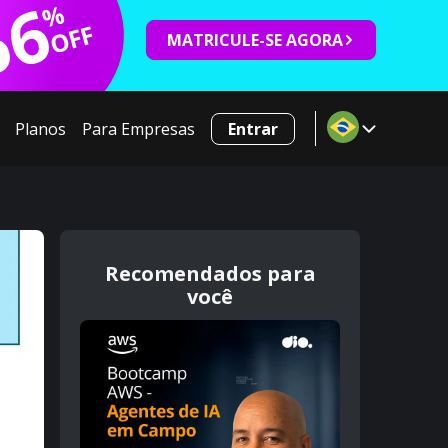
66
%
OFF
MATRICULE-SE AGORA
Planos
Para Empresas
Entrar
Recomendados para
você