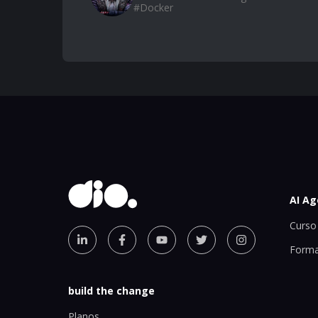
#
Docker
AI Ag
Curso 
Forma
build the change
Planos