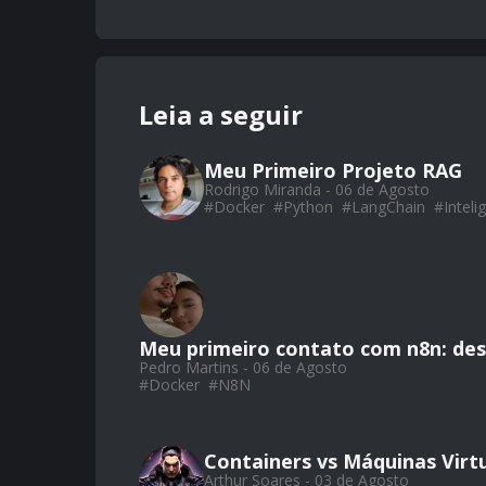
Leia a seguir
Meu Primeiro Projeto RAG
Rodrigo Miranda - 06 de Agosto
#
Docker
#
Python
#
LangChain
#
Intelig
Meu primeiro contato com n8n: de
Pedro Martins - 06 de Agosto
#
Docker
#
N8N
Containers vs Máquinas Virtu
Arthur Soares - 03 de Agosto