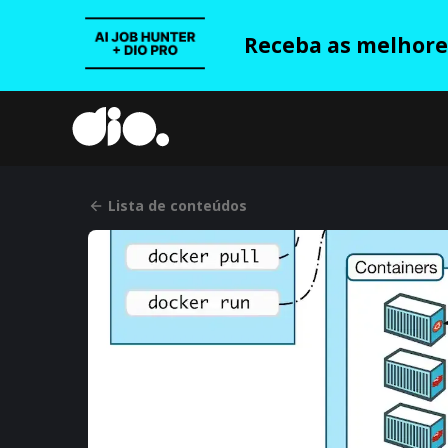
Receba as melhores
Lista de conteúdos