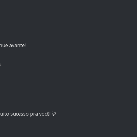
nue avante!
8
uito sucesso pra você! 🚀