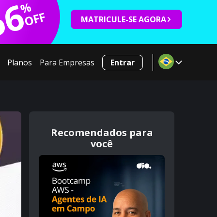
66
%
OFF
MATRICULE-SE AGORA
Planos
Para Empresas
Entrar
Recomendados para
você