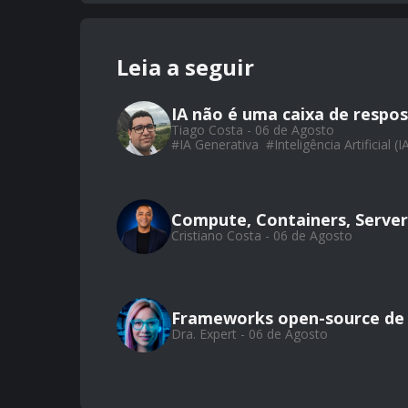
Leia a seguir
IA não é uma caixa de respos
Tiago Costa - 06 de Agosto
#
IA Generativa
#
Inteligência Artificial (I
Compute, Containers, Server
Cristiano Costa - 06 de Agosto
Frameworks open-source de
Dra. Expert - 06 de Agosto