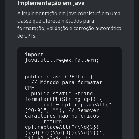
Implementação em Java
A implementação em Java consistirá em uma
classe que oferece métodos para
formatação, validação e correção automática
de CPFs.
import 
java.util.regex.Pattern;

public class CPFUtil {

  // Método para formatar 
CPF

  public static String 
formatarCPF(String cpf) {

      cpf = cpf.replaceAll("
[^0-9]", ""); // Remover 
caracteres não numéricos

      return 
cpf.replaceAll("(\\d{3})
(\\d{3})(\\d{3})(\\d{2})", 
"$1.$2.$3-$4");
