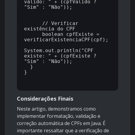
válido: " + (cpfValido ? 
"Sim" : "Não"));

      // Verificar 
existência do CPF

      boolean cpfExiste = 
verificarExistenciaCPF(cpf);

System.out.println("CPF 
existe: " + (cpfExiste ? 
"Sim" : "Não"));

  }

}

Considerações Finais
Neste artigo, demonstramos como
implementar formatação, validação e
correção automática de CPFs em Java. É
importante ressaltar que a verificação de