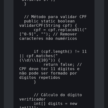
  }

  // Método para validar CPF

  public static boolean 
validarCPF(String cpf) {

      cpf = cpf.replaceAll("
[^0-9]", ""); // Remover 
caracteres não numéricos

      if (cpf.length() != 11 
|| cpf.matches("
(\\d)\\1{10}")) {

          return false; // 
CPF deve ter 11 dígitos e 
não pode ser formado por 
dígitos repetidos

      }

      // Cálculo do dígito 
verificador

      int[] digits = new 
int[11];
