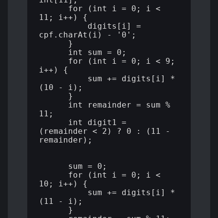
      for (int i = 0; i < 
11; i++) {

          digits[i] = 
cpf.charAt(i) - '0';

      }

      int sum = 0;

      for (int i = 0; i < 9; 
i++) {

          sum += digits[i] * 
(10 - i);

      }

      int remainder = sum % 
11;

      int digit1 = 
(remainder < 2) ? 0 : (11 - 
remainder);

      sum = 0;

      for (int i = 0; i < 
10; i++) {

          sum += digits[i] * 
(11 - i);

      }
