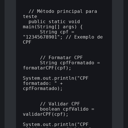
  // Método principal para 
teste

  public static void 
main(String[] args) {

      String cpf = 
"12345678901"; // Exemplo de 
CPF

      // Formatar CPF

      String cpfFormatado = 
formatarCPF(cpf);

System.out.println("CPF 
formatado: " + 
cpfFormatado);

      // Validar CPF

      boolean cpfValido = 
validarCPF(cpf);

System.out.println("CPF 