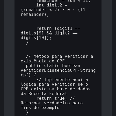
      remainder = sum % 11;

      int digit2 = 
(remainder < 2) ? 0 : (11 - 
remainder);

      return (digit1 == 
digits[9] && digit2 == 
digits[10]);

  }

  // Método para verificar a 
existência do CPF

  public static boolean 
verificarExistenciaCPF(String 
cpf) {

      // Implemente aqui a 
lógica para verificar se o 
CPF existe na base de dados 
da Receita Federal

      return true; // 
Retornar verdadeiro para 
fins de exemplo

  }
