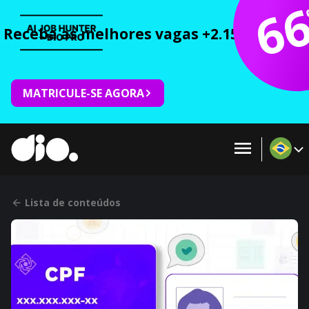
6
Receba as melhores vagas +2.150 cursos 
MATRICULE-SE AGORA
Lista de conteúdos