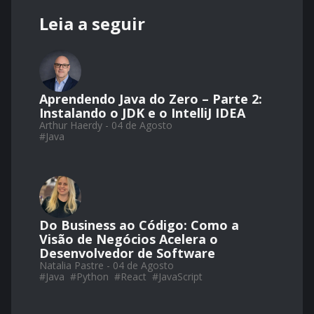
Leia a seguir
Aprendendo Java do Zero – Parte 2:
Instalando o JDK e o IntelliJ IDEA
Arthur Haerdy - 04 de Agosto
#
Java
Do Business ao Código: Como a
Visão de Negócios Acelera o
Desenvolvedor de Software
Natalia Pastre - 04 de Agosto
#
Java
#
Python
#
React
#
JavaScript