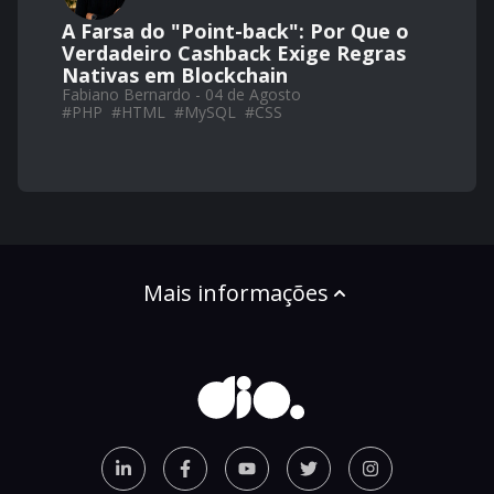
A Farsa do "Point-back": Por Que o
Verdadeiro Cashback Exige Regras
Nativas em Blockchain
Fabiano Bernardo - 04 de Agosto
#
PHP
#
HTML
#
MySQL
#
CSS
Mais informações