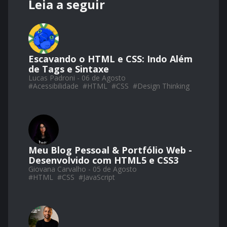
Leia a seguir
Escavando o HTML e CSS: Indo Além
de Tags e Sintaxe
Lucas Padroni - 06 de Agosto
#
Acessibilidade
#
HTML
#
CSS
#
Design Thinking
Meu Blog Pessoal & Portfólio Web -
Desenvolvido com HTML5 e CSS3
Giovana Carvalho - 05 de Agosto
#
HTML
#
CSS
#
JavaScript