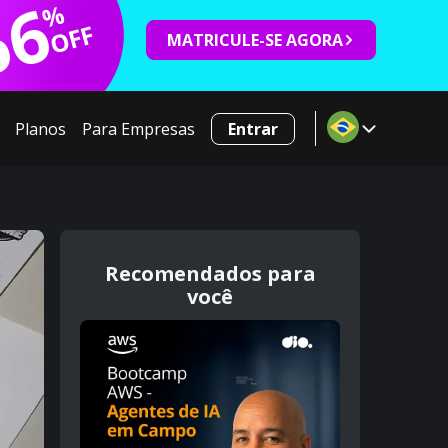
66
%
OFF
MATRICULE-SE AGORA
Planos
Para Empresas
Entrar
Recomendados para
você