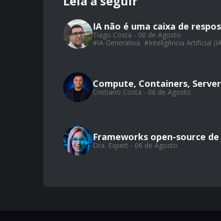
Leia a seguir
IA não é uma caixa de respos
Tiago Costa - 06 de Agosto
#
IA Generativa
#
Inteligência Artificial (I
Compute, Containers, Server
Cristiano Costa - 06 de Agosto
Frameworks open-source de
Dra. Expert - 06 de Agosto