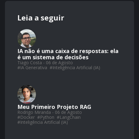
Leia a seguir
IA não é uma caixa de respostas: ela
é um sistema de decisões
Tiago Costa - 06 de Agosto
#
IA Generativa
#
Inteligência Artificial (IA)
Meu Primeiro Projeto RAG
Rodrigo Miranda - 06 de Agosto
#
Docker
#
Python
#
LangChain
#
Inteligência Artificial (IA)