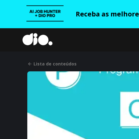
Receba as melhores
Lista de conteúdos