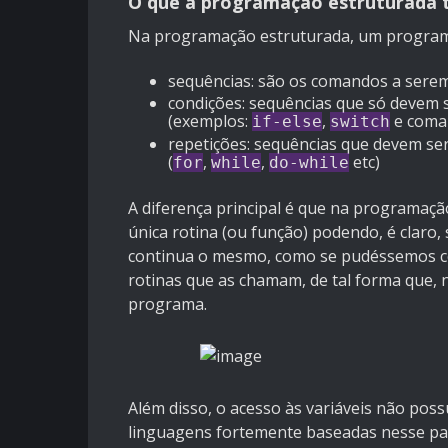
O que a programação estruturada t
Na programação estruturada, um programa 
sequências: são os comandos a sere
condições: sequências que só devem s
(exemplos:
,
e coma
if-else
switch
repetições: sequências que devem ser
(
,
,
etc)
for
while
do-while
A diferença principal é que na programaç
única rotina (ou função) podendo, é claro
continua o mesmo, como se pudéssemos cop
rotinas que as chamam, de tal forma que, n
programa.
Além disso, o acesso às variáveis não po
linguagens fortemente baseadas nesse para