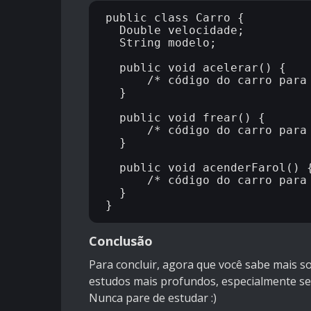
public class Carro {

  Double velocidade;

  String modelo;

  public void acelerar() {

      /* código do carro para acelerar */

  }

  public void frear() {

      /* código do carro para frear */

  }

  public void acenderFarol() {

      /* código do carro para acender o farol */

  }

Conclusão
Para concluir, agora que você sabe mais 
estudos mais profundos, especialmente s
Nunca pare de estudar :)