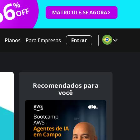
66
%
OFF
MATRICULE-SE AGORA
Planos
Para Empresas
Entrar
Recomendados para
você