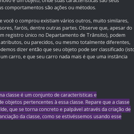
 novo é um objeto, onde suas características são seus
seus comportamentos são ações ou métodos.
e você o comprou existiam vários outros, muito similares,
sores, faróis, dentre outras partes. Observe que, apesar do
 um registro único no Departamento de Trânsito), podem
atributos, ou parecidos, ou mesmo totalmente diferentes,
demos dizer então que seu objeto pode ser classificado (ist
 um carro, e que seu carro nada mais é que uma instância
a classe é um conjunto de características e
 objetos pertencentes à essa classe. Repare que a classe
de, que se torna concreto e palpável através da criação de
anciação da classe, como se estivéssemos usando esse