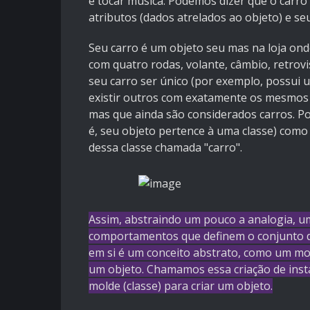
e tocar música. Podemos dizer que o carro
atributos (dados atrelados ao objeto) e 
Seu carro é um objeto seu mas na loja ond
com quatro rodas, volante, câmbio, retrovi
seu carro ser único (por exemplo, possui
existir outros com exatamente os mesmos 
mas que ainda são considerados carros. Po
é, seu objeto pertence à uma classe) como
dessa classe chamada "carro".
Assim, abstraindo um pouco a analogia, um
comportamentos que definem o conjunto de
em si é um conceito abstrato, como um mol
um objeto. Chamamos essa criação de inst
molde (classe) para criar um objeto.