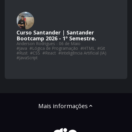
Curso Santander | Santander
Bootcamp 2026 - 1º Semestre.
Anderson Rodrigues - 06 de Maio
#
Java
#
Lógica de Programação
#
HTML
#
Git
#
Rust
#
CSS
#
React
#
Inteligência Artificial (IA)
#
JavaScript
Mais informações