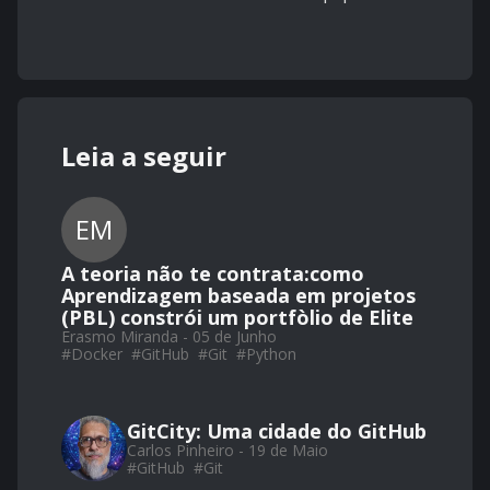
Leia a seguir
EM
A teoria não te contrata:como
Aprendizagem baseada em projetos
(PBL) constrói um portfòlio de Elite
Erasmo Miranda - 05 de Junho
#
Docker
#
GitHub
#
Git
#
Python
GitCity: Uma cidade do GitHub
Carlos Pinheiro - 19 de Maio
#
GitHub
#
Git