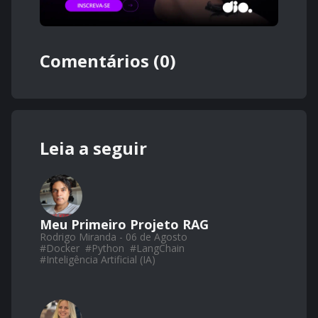
Comentários (0)
Leia a seguir
Meu Primeiro Projeto RAG
Rodrigo Miranda - 06 de Agosto
#
Docker
#
Python
#
LangChain
#
Inteligência Artificial (IA)