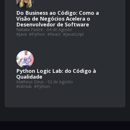
Do Business ao Código: Como a
Visão de Negócios Acelera o
Desenvolvedor de Software
Natalia Pastre - 04 de Agosto
#
Java
#
Python
#
React
#
JavaScript
Python Logic Lab: do Código à
Qualidade
Matheus Deus - 02 de Agosto
#
GitHub
#
Python