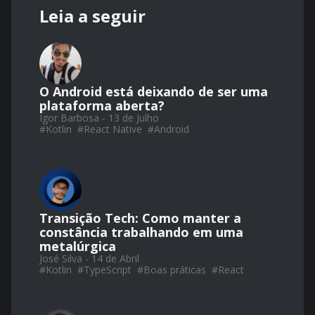
Leia a seguir
O Android está deixando de ser uma
plataforma aberta?
Igor Barbosa - 13 de Julho
#
Kotlin
#
React Native
#
Android
Transição Tech: Como manter a
constância trabalhando em uma
metalúrgica
José Silva - 14 de Abril
#
Kotlin
#
TypeScript
#
Boas práticas
#
React