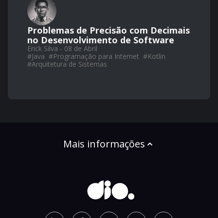
Problemas de Precisão com Decimais
no Desenvolvimento de Software
Erick Silva - 08 de Abril
#
Java
#
Programação para Internet
#
Kotlin
#
Arquitetura de Sistemas
Mais informações