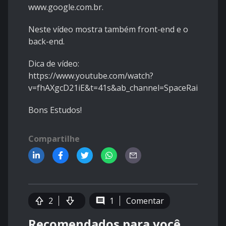
www.google.com.br
.
Neste vídeo mostra também front-end e o
back-end.
Dica de vídeo:
https://www.youtube.com/watch?
v=fhAXgcD21iE&t=41s&ab_channel=SpaceRails
Bons Estudos!
Compartilhe
2
1
Comentar
Recomendados para você