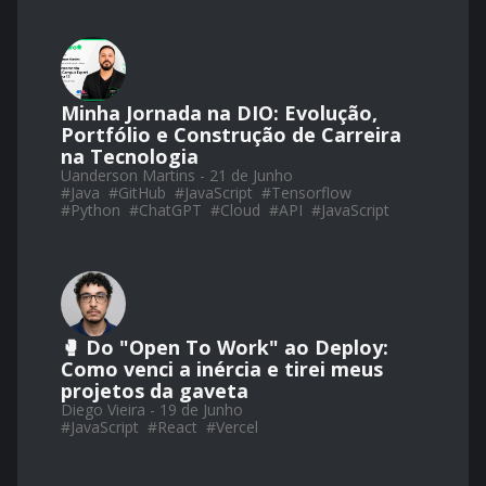
Minha Jornada na DIO: Evolução,
Portfólio e Construção de Carreira
na Tecnologia
Uanderson Martins - 21 de Junho
#
Java
#
GitHub
#
JavaScript
#
Tensorflow
#
Python
#
ChatGPT
#
Cloud
#
API
#
JavaScript
🥊 Do "Open To Work" ao Deploy:
Como venci a inércia e tirei meus
projetos da gaveta
Diego Vieira - 19 de Junho
#
JavaScript
#
React
#
Vercel