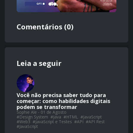
Comentários (0)
Leia a seguir
Você não precisa saber tudo para
começar: como habilidades digitais
podem se transformar
Sophie Ale - 01 de Agosto
#
Design System
#
Java
#
HTML
#
JavaScript
#
Web3
#
JavaScript e Testes
#
API
#
API Rest
#
JavaScript