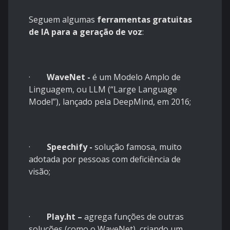
Seguem algumas
ferramentas gratuitas
de IA para a geração de voz
:
·
WaveNet -
é um Modelo Amplo de
Linguagem, ou LLM (“Large Language
Model”), lançado pela DeepMind, em 2016;
·
Speechify -
solução famosa, muito
adotada por pessoas com deficiência de
visão;
·
Play.ht –
agrega funções de outras
soluções (como o WaveNet), criando um