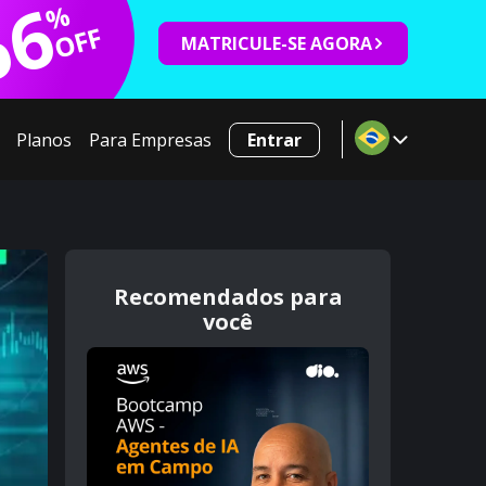
66
%
OFF
MATRICULE-SE AGORA
Planos
Para Empresas
Entrar
Recomendados para
você