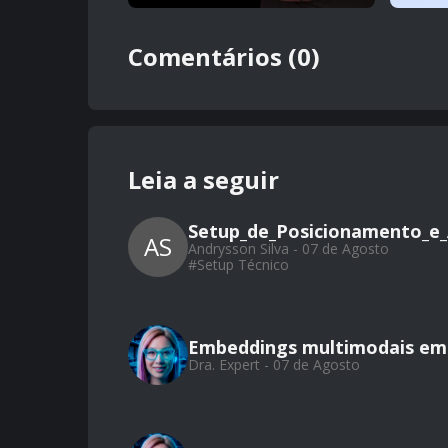
Comentários (0)
Leia a seguir
Setup_de_Posicionamento_e_
AS
Andrysson Silva - 07 de Agosto
#
Setup Técnico
Embeddings multimodais em 
Dra. Expert - 07 de Agosto