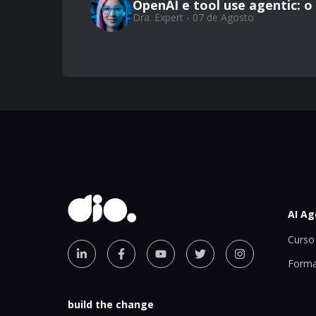
OpenAI e tool use agentic: 
Dra. Expert - 07 de Agosto
AI Ag
Curso 
Forma
build the change