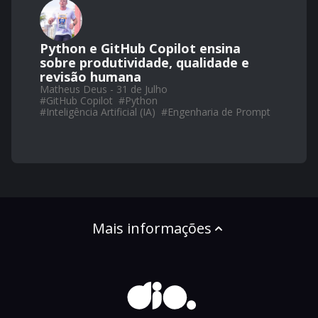
Python e GitHub Copilot ensina
sobre produtividade, qualidade e
revisão humana
Matheus Deus - 31 de Julho
#
GitHub Copilot
#
Python
#
Inteligência Artificial (IA)
#
Engenharia de Prompt
Mais informações