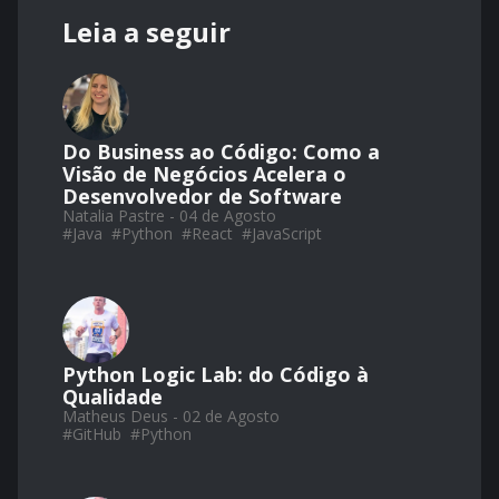
Leia a seguir
Do Business ao Código: Como a
Visão de Negócios Acelera o
Desenvolvedor de Software
Natalia Pastre - 04 de Agosto
#
Java
#
Python
#
React
#
JavaScript
Python Logic Lab: do Código à
Qualidade
Matheus Deus - 02 de Agosto
#
GitHub
#
Python