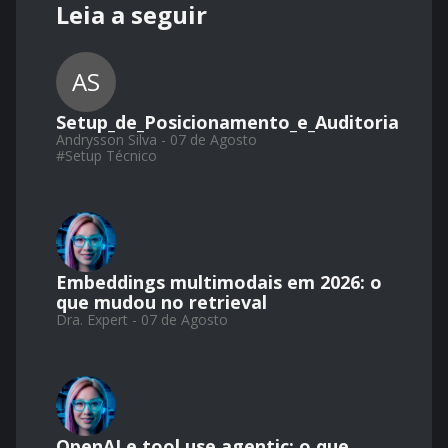
Leia a seguir
AS
Setup_de_Posicionamento_e_Auditoria
Andrysson Silva - 07 de Agosto
#
Setup Técnico
Embeddings multimodais em 2026: o
que mudou no retrieval
Dra. Expert - 07 de Agosto
OpenAI e tool use agentic: o que