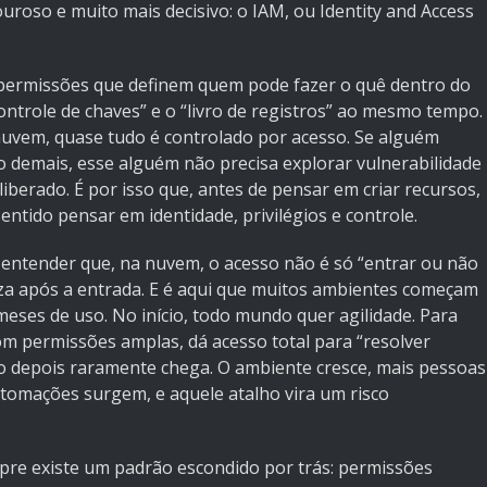
oso e muito mais decisivo: o IAM, ou Identity and Access
e permissões que definem quem pode fazer o quê dentro do
controle de chaves” e o “livro de registros” ao mesmo tempo.
a nuvem, quase tudo é controlado por acesso. Se alguém
 demais, esse alguém não precisa explorar vulnerabilidade
liberado. É por isso que, antes de pensar em criar recursos,
sentido pensar em identidade, privilégios e controle.
 entender que, na nuvem, o acesso não é só “entrar ou não
riza após a entrada. E é aqui que muitos ambientes começam
meses de uso. No início, todo mundo quer agilidade. Para
om permissões amplas, dá acesso total para “resolver
 o depois raramente chega. O ambiente cresce, mais pessoas
tomações surgem, e aquele atalho vira um risco
re existe um padrão escondido por trás: permissões