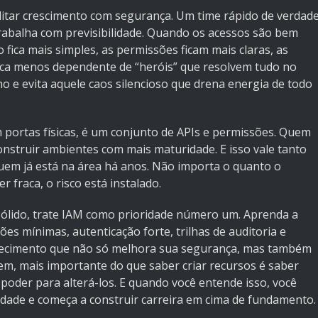
bilitar crescimento com segurança. Um time rápido de verdad
trabalha com previsibilidade. Quando os acessos são bem
ica mais simples, as permissões ficam mais claras, as
 fica menos dependente de “heróis” que resolvem tudo no
ho e evita aquele caos silencioso que drena energia de todo
 portas físicas, é um conjunto de APIs e permissões. Quem
nstruir ambientes com mais maturidade. E isso vale tanto
em já está na área há anos. Não importa o quanto o
r fraca, o risco está instalado.
 sólido, trate IAM como prioridade número um. Aprenda a
s mínimas, autenticação forte, trilhas de auditoria e
conhecimento que não só melhora sua segurança, mas também
em, mais importante do que saber criar recursos é saber
oder para alterá-los. E quando você entende isso, você
edade e começa a construir carreira em cima de fundamento.