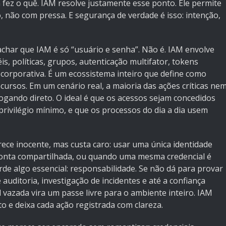
 fez o quê. IAM resolve justamente esse ponto. Ele permite
 não com pressa. E segurança de verdade é isso: intenção,
char que IAM é só “usuário e senha”. Não é. IAM envolve
s, políticas, grupos, autenticação multifator, tokens
corporativa. É um ecossistema inteiro que define como
ursos. Em um cenário real, a maioria das ações críticas ne
ogando direto. O ideal é que os acessos sejam concedidos
privilégio mínimo, e que os processos do dia a dia usem
ce inocente, mas custa caro: usar uma única identidade
onta compartilhada, ou quando uma mesma credencial é
de algo essencial: responsabilidade. Se não dá para provar
uditoria, investigação de incidentes e até a confiança
l vazada vira um passe livre para o ambiente inteiro. IAM
o e deixa cada ação registrada com clareza.