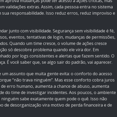
em aprova mudanças pode ter acesso a ações críticas, mas
 com validações extras. Assim, cada pessoa entra no sistema
sua responsabilidade. Isso reduz erros, reduz improviso e
dar junto com visibilidade. Segurança sem visibilidade é fé,
ssos, eventos, tentativas de login, mudanças de permissões,
vados. Quando um time cresce, o volume de ações cresce
ão só descobre problema quando ele vira dor. Em
ado por logs consistentes e alertas que fazem sentido. O
nça. É você saber que, se algo sair do padrão, vai aparecer.
 um assunto que muita gente evita: o conforto do acesso
porque “não trava ninguém”. Mas esse conforto cobra juros
e de erro humano, aumenta a chance de abuso, aumenta
e do time de investigar incidentes. Aos poucos, o ambiente
 e ninguém sabe exatamente quem pode o quê. Isso não
po de desorganização vira motivo de perda financeira e de