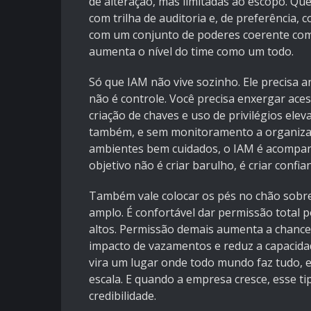
de alteração, mas limitadas ao escopo. Qu
com trilha de auditoria e, de preferência,
com um conjunto de poderes coerente com 
aumenta o nível do time como um todo.
Só que IAM não vive sozinho. Ele precisa an
não é controle. Você precisa enxergar ace
criação de chaves e uso de privilégios ele
também, e sem monitoramento a organizaç
ambientes bem cuidados, o IAM é acompanh
objetivo não é criar barulho, é criar confia
Também vale colocar os pés no chão sobre
amplo. É confortável dar permissão total 
altos. Permissão demais aumenta a chanc
impacto de vazamentos e reduz a capacidad
vira um lugar onde todo mundo faz tudo,
escala. E quando a empresa cresce, esse ti
credibilidade.