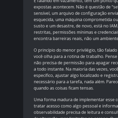
E falando em vazamento, tem um ponto qu
expostas acontecem. Não é questão de “se
sensível, um arquivo de configuração envi
esquecida, uma máquina comprometida ou a
susto e um desastre, de novo, está no IAM.
restritas, permissões mínimas e credencia
encontra barreiras reais, não um ambient
O princípio do menor privilégio, tão falad
você olha para a rotina de trabalho. Pens
não precisa de permissão para apagar rec
a todo instante. Na maioria das vezes, você 
específico, ajustar algo localizado e regist
necessário para a tarefa, nada além. Pare
quando as coisas ficam tensas.
Uma forma madura de implementar esse co
tratar acesso como algo pessoal e informa
observabilidade precisa de leitura e consu