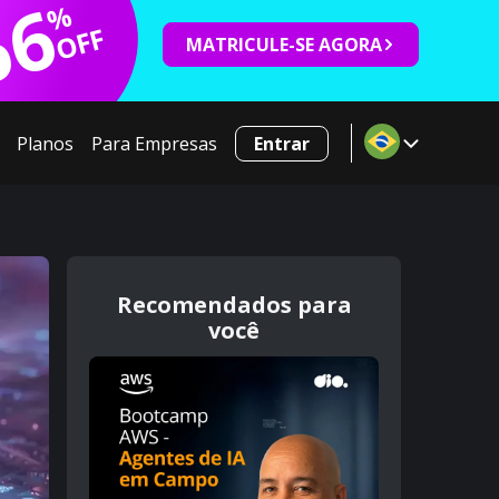
66
%
OFF
MATRICULE-SE AGORA
Planos
Para Empresas
Entrar
Recomendados para
você