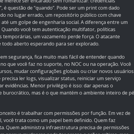
e merece ser encarado sem romantizar: credenciais
”, é questão de “quando”. Pode ser um print com dado
ado no lugar errado, um repositório público com chave
té um golpe de engenharia social. A diferença entre um
 Quando você tem autenticação multifator, políticas
is temporárias, um vazamento perde força. O atacante
e todo aberto esperando para ser explorado.
o em segurança, fica muito mais fácil de entender quando
e no que você faz no suporte, no NOC ou na operação. Você
ursos, mudar configurações globais ou criar novos usuários
precisa ler logs, visualizar status, reiniciar um serviço
rar evidências. Menor privilégio é isso: dar apenas o
ce burocrático, mas é o que mantém o ambiente inteiro de p
nceito é trabalhar com permissões por função. Em vez de
l, você trata como um papel bem definido. Quem faz
lta. Quem administra infraestrutura precisa de permissões