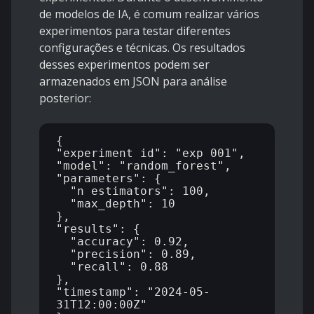
de modelos de IA, é comum realizar vários
experimentos para testar diferentes
configurações e técnicas. Os resultados
desses experimentos podem ser
armazenados em JSON para análise
posterior:
{

"experiment_id": "exp_001",

"model": "random_forest",

"parameters": {

  "n_estimators": 100,

  "max_depth": 10

},

"results": {

  "accuracy": 0.92,

  "precision": 0.89,

  "recall": 0.88

},

"timestamp": "2024-05-
31T12:00:00Z"
