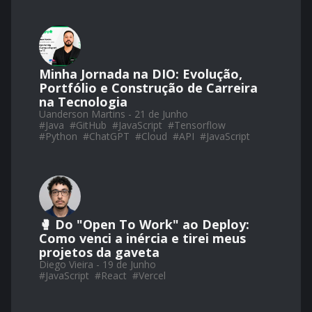
Minha Jornada na DIO: Evolução,
Portfólio e Construção de Carreira
na Tecnologia
Uanderson Martins - 21 de Junho
#
Java
#
GitHub
#
JavaScript
#
Tensorflow
#
Python
#
ChatGPT
#
Cloud
#
API
#
JavaScript
🥊 Do "Open To Work" ao Deploy:
Como venci a inércia e tirei meus
projetos da gaveta
Diego Vieira - 19 de Junho
#
JavaScript
#
React
#
Vercel