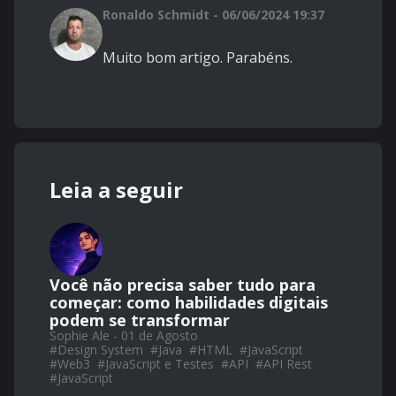
Ronaldo Schmidt - 06/06/2024 19:37
Muito bom artigo. Parabéns.
Leia a seguir
Você não precisa saber tudo para
começar: como habilidades digitais
podem se transformar
Sophie Ale - 01 de Agosto
#
Design System
#
Java
#
HTML
#
JavaScript
#
Web3
#
JavaScript e Testes
#
API
#
API Rest
#
JavaScript