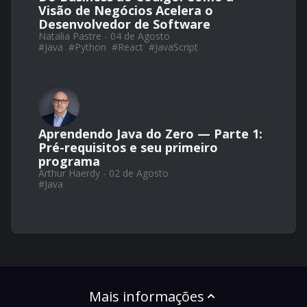
Visão de Negócios Acelera o
Desenvolvedor de Software
Natalia Pastre - 04 de Agosto
#
Java
#
Python
#
React
#
JavaScript
Aprendendo Java do Zero — Parte 1:
Pré-requisitos e seu primeiro
programa
Arthur Haerdy - 02 de Agosto
#
Java
Mais informações