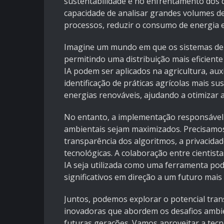
sustentabilidade e no enfrentamento dos 
capacidade de analisar grandes volumes de 
processos, reduzir o consumo de energia e
Imagine um mundo em que os sistemas de 
permitindo uma distribuição mais eficient
IA podem ser aplicados na agricultura, aux
identificação de práticas agrícolas mais s
energias renováveis, ajudando a otimizar
No entanto, a implementação responsável d
ambientais sejam maximizados. Precisamos
transparência dos algoritmos, a privacid
tecnológicas. A colaboração entre cientis
IA seja utilizada como uma ferramenta po
significativos em direção a um futuro mais 
Juntos, podemos explorar o potencial trans
inovadoras que abordem os desafios ambi
futuras gerações. Vamos aproveitar a tecn