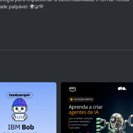
ade palpável. 🌍🤝💚