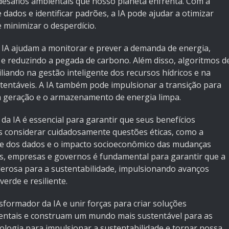
desafios ambientais que nosso planeta enfrenta. Com a
dados e identificar padrões, a IA pode ajudar a otimizar
 minimizar o desperdício.
IA ajudam a monitorar e prever a demanda de energia,
e e reduzindo a pegada de carbono. Além disso, algoritmos d
iliando na gestão inteligente dos recursos hídricos e na
ustentáveis. A IA também pode impulsionar a transição para
 a geração e o armazenamento de energia limpa.
a IA é essencial para garantir que seus benefícios
 considerar cuidadosamente questões éticas, como a
ade dos dados e o impacto socioeconômico das mudanças
tas, empresas e governos é fundamental para garantir que a
derosa para a sustentabilidade, impulsionando avanços
verde e resiliente.
formador da IA e unir forças para criar soluções
entais e construam um mundo mais sustentável para as
ologia para impulsionar a sustentabilidade e tornar nossa