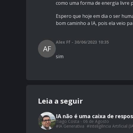
como uma forma de energia livre p
Espero que hoje em dia o ser hum
bom caminho a IA, pois ela veio p
Alex Ff - 30/06/2023 10:35
AF
sim
Leia a seguir
IA não é uma caixa de respos
Tiago Costa - 06 de Agosto
#
IA Generativa
#
Inteligência Artificial (I