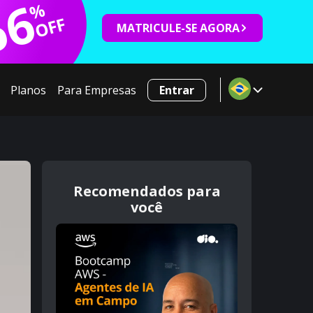
66
%
OFF
MATRICULE-SE AGORA
Planos
Para Empresas
Entrar
Recomendados para
você