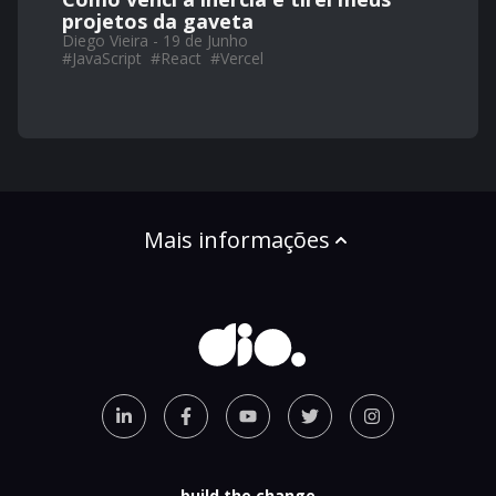
projetos da gaveta
Diego Vieira - 19 de Junho
#
JavaScript
#
React
#
Vercel
Mais informações
build the change