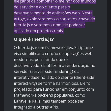
elegante de combinar o melhor dos mundos
do servidor e do cliente para o
desenvolvimento de aplicações web. Neste
artigo, exploraremos os conceitos-chave do
Inertia.js e veremos como ele pode ser
aplicado em projetos reais.
O que é Inertia.js?
O Inertia.js é um framework JavaScript que
visa simplificar a criação de aplicações web
modernas, permitindo que os
desenvolvedores utilizem a renderização no
servidor (server-side rendering) e a
interatividade no lado do cliente (client-side
interactivity) de forma harmoniosa. Ele foi
projetado para funcionar em conjunto com
frameworks backend populares, como
Laravel e Rails, mas também pode ser
integrado a outras APIs.