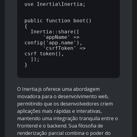
use Inertia\Inertia;

public function boot()

{

  Inertia::share([

      'appName' => 
config('app.name'),

      'csrfToken' => 
csrf_token(),

  ]);

}

O Inertia.js oferece uma abordagem
inovadora para o desenvolvimento web,
permitindo que os desenvolvedores criem
aplicações mais rápidas e interativas,
mantendo uma integração tranquila entre o
frontend e o backend. Sua filosofia de
renderização parcial combina o poder do