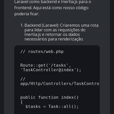
Laravel como backend e Inertia.js para o
frontend. Aqui está como nosso código
poderia ficar:
Backend (Laravel): Criaremos uma rota
para lidar com as requisições do
Inertia.js e retornar os dados
necessários para renderização.
// routes/web.php

Route::get('/tasks', 
'TaskController@index');

// 
app/Http/Controllers/TaskController.p
public function index()

{

  $tasks = Task::all();
