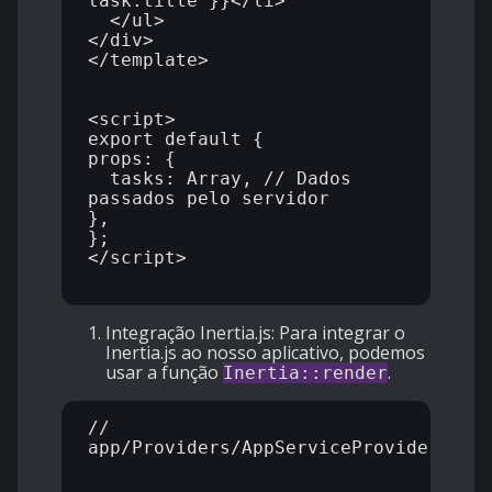
task.title }}</li>

  </ul>

</div>

</template>

<script>

export default {

props: {

  tasks: Array, // Dados 
passados pelo servidor

},

};

</script>

Integração Inertia.js:
Para integrar o
Inertia.js ao nosso aplicativo, podemos
usar a função
.
Inertia::render
// 
app/Providers/AppServiceProvider.php
