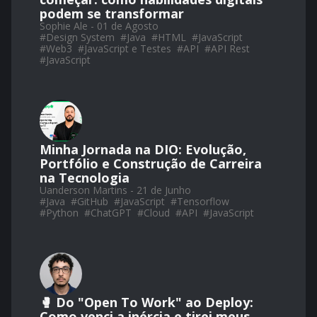
podem se transformar
Sophie Ale - 01 de Agosto
#
Design System
#
Java
#
HTML
#
JavaScript
#
Web3
#
JavaScript e Testes
#
API
#
API Rest
#
JavaScript
Minha Jornada na DIO: Evolução,
Portfólio e Construção de Carreira
na Tecnologia
Uanderson Martins - 21 de Junho
#
Java
#
GitHub
#
JavaScript
#
Tensorflow
#
Python
#
ChatGPT
#
Cloud
#
API
#
JavaScript
🥊 Do "Open To Work" ao Deploy:
Como venci a inércia e tirei meus