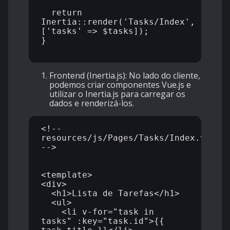
  return 
Inertia::render('Tasks/Index', 
['tasks' => $tasks]);

}

Frontend (Inertia.js):
No lado do cliente,
podemos criar componentes Vue.js e
utilizar o Inertia.js para carregar os
dados e renderizá-los.
<!-- 
resources/js/Pages/Tasks/Index.vue 
-->

<template>

<div>

  <h1>Lista de Tarefas</h1>

  <ul>

    <li v-for="task in 
tasks" :key="task.id">{{ 