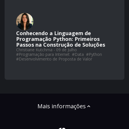
Conhecendo a Linguagem de
Programação Python: Primeiros
Passos na Construção de Soluções
Christiane Kutchma - 09 de Julho
#
Programação para Internet
#
Data
#
Python
#
Desenvolvimento de Proposta de Valor
Mais informações