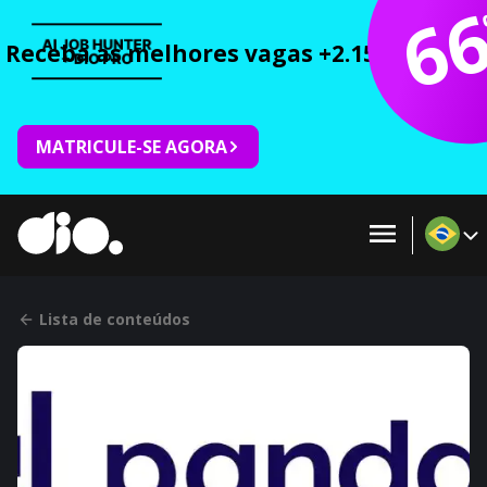
6
Receba as melhores vagas +2.150 cursos 
MATRICULE-SE AGORA
Lista de conteúdos