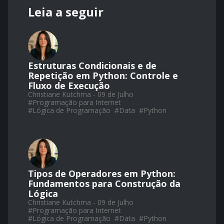
Leia a seguir
Estruturas Condicionais e de
Repetição em Python: Controle e
Fluxo de Execução
Christiane Kutchma - 09 de Julho
#
Programação para Internet
#
Lógica de Programação
#
Data
#
Python
Tipos de Operadores em Python:
Fundamentos para Construção da
Lógica
Christiane Kutchma - 09 de Julho
#
Programação para Internet
#
Lógica de Programação
#
Data
#
Python