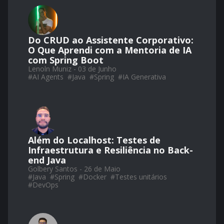
Do CRUD ao Assistente Corporativo:
O Que Aprendi com a Mentoria de IA
com Spring Boot
Lenoln Muniz - 03 de Junho
#
AI Agents
#
Java
#
Spring
#
IA Generativa
Além do Localhost: Testes de
Infraestrutura e Resiliência no Back-
end Java
Golbery Santos - 26 de Maio
#
Java
#
Spring
#
Docker
#
Testes unitários
#
DevOps